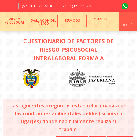
(57) 301.371.87.36
(57 + 1) 898.55.70
RIESGO
CLIENTES
EVALUACIÓN DEL
SERVICIOS
PSICOSOCIAL
RIESGO
menú
CUESTIONARIO DE FACTORES DE
RIESGO PSICOSOCIAL
INTRALABORAL FORMA A
Las siguientes preguntas están relacionadas con
las condiciones ambientales del(los) sitio(s) o
lugar(es) donde habitualmente realiza su
trabajo.