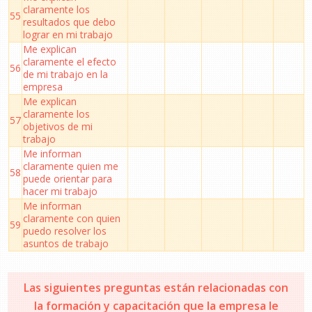
claramente los
55
resultados que debo
lograr en mi trabajo
Me explican
claramente el efecto
56
de mi trabajo en la
empresa
Me explican
claramente los
57
objetivos de mi
trabajo
Me informan
claramente quien me
58
puede orientar para
hacer mi trabajo
Me informan
claramente con quien
59
puedo resolver los
asuntos de trabajo
Las siguientes preguntas están relacionadas con
la formación y capacitación que la empresa le