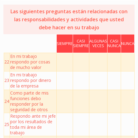
Las siguientes preguntas están relacionadas con
las responsabilidades y actividades que usted
debe hacer en su trabajo
CASI
ALGUNAS
CASI
SIEMPRE
NUNCA
SIEMPRE
VECES
NUNCA
En mi trabajo
22
respondo por cosas
de mucho valor
En mi trabajo
23
respondo por dinero
de la empresa
Como parte de mis
funciones debo
24
responder por la
seguridad de otros
Respondo ante mi jefe
por los resultados de
25
toda mi área de
trabajo