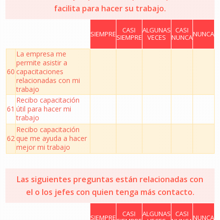
facilita para hacer su trabajo.
CASI
ALGUNAS
CASI
SIEMPRE
NUNCA
SIEMPRE
VECES
NUNCA
La empresa me
permite asistir a
60
capacitaciones
relacionadas con mi
trabajo
Recibo capacitación
61
útil para hacer mi
trabajo
Recibo capacitación
62
que me ayuda a hacer
mejor mi trabajo
Las siguientes preguntas están relacionadas con
el o los jefes con quien tenga más contacto.
CASI
ALGUNAS
CASI
SIEMPRE
NUNCA