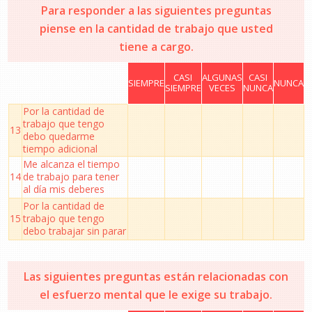
Para responder a las siguientes preguntas
piense en la cantidad de trabajo que usted
tiene a cargo.
CASI
ALGUNAS
CASI
SIEMPRE
NUNCA
SIEMPRE
VECES
NUNCA
Por la cantidad de
trabajo que tengo
13
debo quedarme
tiempo adicional
Me alcanza el tiempo
14
de trabajo para tener
al día mis deberes
Por la cantidad de
15
trabajo que tengo
debo trabajar sin parar
Las siguientes preguntas están relacionadas con
el esfuerzo mental que le exige su trabajo.