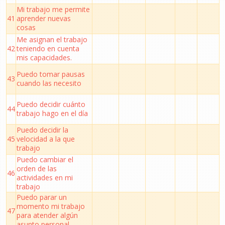
Mi trabajo me permite
41
aprender nuevas
cosas
Me asignan el trabajo
42
teniendo en cuenta
mis capacidades.
Puedo tomar pausas
43
cuando las necesito
Puedo decidir cuánto
44
trabajo hago en el día
Puedo decidir la
45
velocidad a la que
trabajo
Puedo cambiar el
orden de las
46
actividades en mi
trabajo
Puedo parar un
momento mi trabajo
47
para atender algún
asunto personal