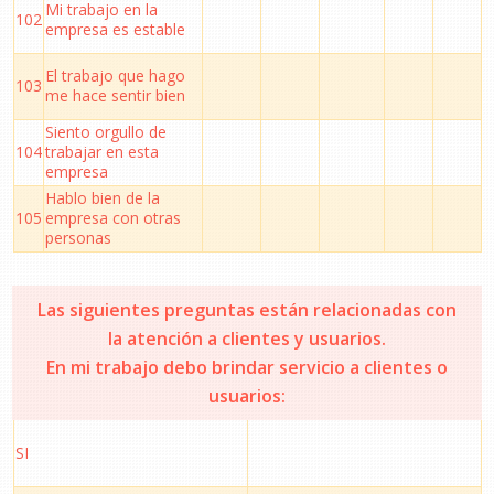
Mi trabajo en la
102
empresa es estable
El trabajo que hago
103
me hace sentir bien
Siento orgullo de
104
trabajar en esta
empresa
Hablo bien de la
105
empresa con otras
personas
Las siguientes preguntas están relacionadas con
la atención a clientes y usuarios.
En mi trabajo debo brindar servicio a clientes o
usuarios:
SI