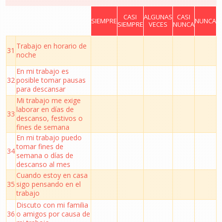
CASI
ALGUNAS
CASI
SIEMPRE
NUNCA
SIEMPRE
VECES
NUNCA
Trabajo en horario de
31
noche
En mi trabajo es
32
posible tomar pausas
para descansar
Mi trabajo me exige
laborar en días de
33
descanso, festivos o
fines de semana
En mi trabajo puedo
tomar fines de
34
semana o días de
descanso al mes
Cuando estoy en casa
35
sigo pensando en el
trabajo
Discuto con mi familia
36
o amigos por causa de