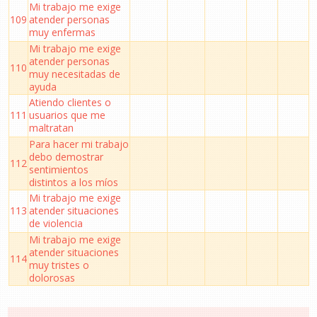
Mi trabajo me exige
109
atender personas
muy enfermas
Mi trabajo me exige
atender personas
110
muy necesitadas de
ayuda
Atiendo clientes o
111
usuarios que me
maltratan
Para hacer mi trabajo
debo demostrar
112
sentimientos
distintos a los míos
Mi trabajo me exige
113
atender situaciones
de violencia
Mi trabajo me exige
atender situaciones
114
muy tristes o
dolorosas