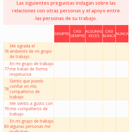
Las siguientes preguntas indagan sobre las
relaciones con otras personas y el apoyo entre
las personas de su trabajo.
CASI
ALGUNAS
CASI
SIEMPRE
NUNCA
SIEMPRE
VECES
NUNCA
Me agrada el
76
ambiente de mi grupo
de trabajo
En mi grupo de trabajo
77
me tratan de forma
respetuosa
Siento que puedo
confiar en mis
78
compañeros de
trabajo
Me siento a gusto con
79
mis compañeros de
trabajo
En mi grupo de trabajo
80
algunas personas me
maltratan