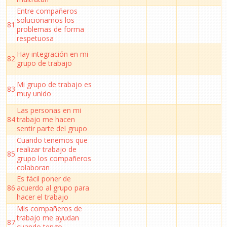
Entre compañeros
solucionamos los
81
problemas de forma
respetuosa
Hay integración en mi
82
grupo de trabajo
Mi grupo de trabajo es
83
muy unido
Las personas en mi
84
trabajo me hacen
sentir parte del grupo
Cuando tenemos que
realizar trabajo de
85
grupo los compañeros
colaboran
Es fácil poner de
86
acuerdo al grupo para
hacer el trabajo
Mis compañeros de
trabajo me ayudan
87
cuando tengo