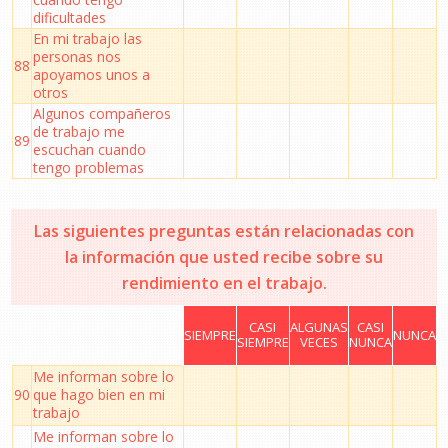
dificultades
En mi trabajo las
personas nos
88
apoyamos unos a
otros
Algunos compañeros
de trabajo me
89
escuchan cuando
tengo problemas
Las siguientes preguntas están relacionadas con
la información que usted recibe sobre su
rendimiento en el trabajo.
CASI
ALGUNAS
CASI
SIEMPRE
NUNCA
SIEMPRE
VECES
NUNCA
Me informan sobre lo
90
que hago bien en mi
trabajo
Me informan sobre lo