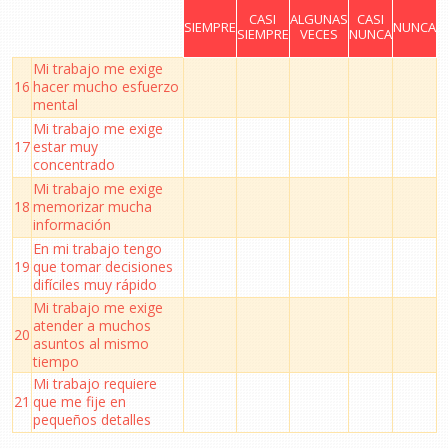
CASI
ALGUNAS
CASI
SIEMPRE
NUNCA
SIEMPRE
VECES
NUNCA
Mi trabajo me exige
16
hacer mucho esfuerzo
mental
Mi trabajo me exige
17
estar muy
concentrado
Mi trabajo me exige
18
memorizar mucha
información
En mi trabajo tengo
19
que tomar decisiones
difíciles muy rápido
Mi trabajo me exige
atender a muchos
20
asuntos al mismo
tiempo
Mi trabajo requiere
21
que me fije en
pequeños detalles