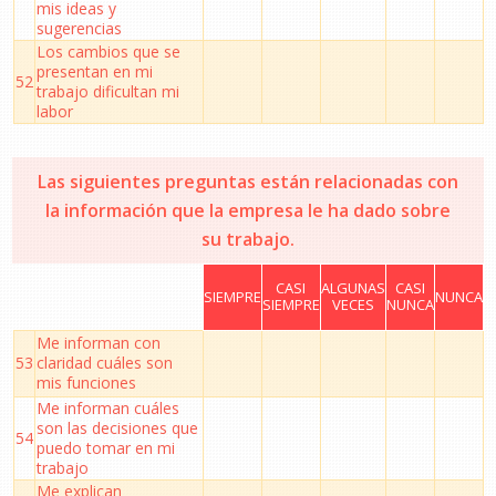
mis ideas y
sugerencias
Los cambios que se
presentan en mi
52
trabajo dificultan mi
labor
Las siguientes preguntas están relacionadas con
la información que la empresa le ha dado sobre
su trabajo.
CASI
ALGUNAS
CASI
SIEMPRE
NUNCA
SIEMPRE
VECES
NUNCA
Me informan con
53
claridad cuáles son
mis funciones
Me informan cuáles
son las decisiones que
54
puedo tomar en mi
trabajo
Me explican