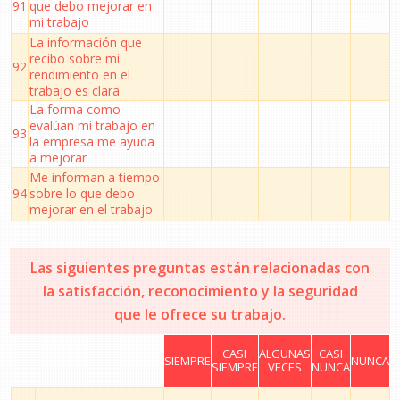
91
que debo mejorar en
mi trabajo
La información que
recibo sobre mi
92
rendimiento en el
trabajo es clara
La forma como
evalúan mi trabajo en
93
la empresa me ayuda
a mejorar
Me informan a tiempo
94
sobre lo que debo
mejorar en el trabajo
Las siguientes preguntas están relacionadas con
la satisfacción, reconocimiento y la seguridad
que le ofrece su trabajo.
CASI
ALGUNAS
CASI
SIEMPRE
NUNCA
SIEMPRE
VECES
NUNCA