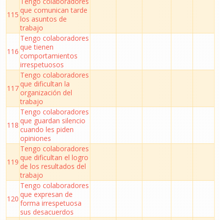
Tengo colaboradores
que comunican tarde
115
los asuntos de
trabajo
Tengo colaboradores
que tienen
116
comportamientos
irrespetuosos
Tengo colaboradores
que dificultan la
117
organización del
trabajo
Tengo colaboradores
que guardan silencio
118
cuando les piden
opiniones
Tengo colaboradores
que dificultan el logro
119
de los resultados del
trabajo
Tengo colaboradores
que expresan de
120
forma irrespetuosa
sus desacuerdos