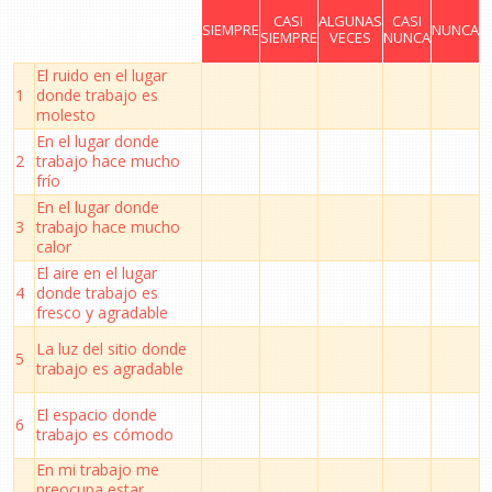
CASI
ALGUNAS
CASI
SIEMPRE
NUNCA
SIEMPRE
VECES
NUNCA
El ruido en el lugar
1
donde trabajo es
molesto
En el lugar donde
2
trabajo hace mucho
frío
En el lugar donde
3
trabajo hace mucho
calor
El aire en el lugar
4
donde trabajo es
fresco y agradable
La luz del sitio donde
5
trabajo es agradable
El espacio donde
6
trabajo es cómodo
En mi trabajo me
preocupa estar