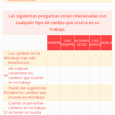
Las siguientes preguntas están relacionadas con
cualquier tipo de cambio que ocurra en su
trabajo.
CASI
ALGUNAS
CASI
SIEMPRE
NUNCA
SIEMPRE
VECES
NUNCA
Los cambios en mi
48
trabajo han sido
beneficiosos
Me explican
claramente los
49
cambios que ocurren
en mi trabajo
Puedo dar sugerencias
50
sobre los cambios que
ocurren en mi trabajo
Cuando se presentan
cambios en mi trabajo
51
se tienen en cuenta