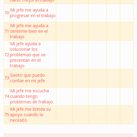
Mi jefe me ayuda a
70
progresar en el trabajo
Mi jefe me ayuda a
71
sentirme bien en el
trabajo
Mi jefe ayuda a
solucionar los
72
problemas que se
presentan en el
trabajo
Siento que puedo
73
confiar en mi jefe
Mi jefe me escucha
74
cuando tengo
problemas de trabajo
Mi jefe me brinda su
75
apoyo cuando lo
necesito