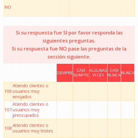
NO
Si su respuesta fue SI por favor responda las
siguientes preguntas.
Si su respuesta fue NO pase las preguntas de la
sección siguiente.
CASI
ALGUNAS
CASI
SIEMPRE
NUNCA
SIEMPRE
VECES
NUNCA
Atiendo clientes o
106
usuarios muy
enojados
Atiendo clientes o
107
usuarios muy
preocupados
Atiendo clientes o
108
usuarios muy tristes