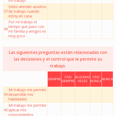
mi trabajo
Debo atender asuntos
37
de trabajo cuando
estoy en casa
Por mi trabajo el
tiempo que paso con
38
mi familia y amigos es
muy poco
Las siguientes preguntas están relacionadas con
las decisiones y el control que le permite su
trabajo.
CASI
ALGUNAS
CASI
SIEMPRE
NUNCA
SIEMPRE
VECES
NUNCA
Mi trabajo me permite
39
desarrollar mis
habilidades
Mi trabajo me permite
40
aplicar mis
conocimientos