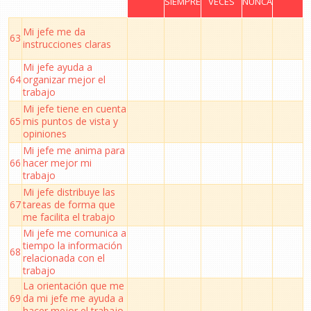
SIEMPRE
VECES
NUNCA
Mi jefe me da
63
instrucciones claras
Mi jefe ayuda a
64
organizar mejor el
trabajo
Mi jefe tiene en cuenta
65
mis puntos de vista y
opiniones
Mi jefe me anima para
66
hacer mejor mi
trabajo
Mi jefe distribuye las
67
tareas de forma que
me facilita el trabajo
Mi jefe me comunica a
tiempo la información
68
relacionada con el
trabajo
La orientación que me
69
da mi jefe me ayuda a
hacer mejor el trabajo