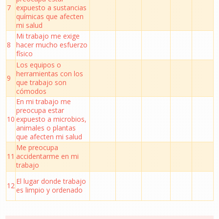
7
expuesto a sustancias
químicas que afecten
mi salud
Mi trabajo me exige
8
hacer mucho esfuerzo
físico
Los equipos o
herramientas con los
9
que trabajo son
cómodos
En mi trabajo me
preocupa estar
10
expuesto a microbios,
animales o plantas
que afecten mi salud
Me preocupa
11
accidentarme en mi
trabajo
El lugar donde trabajo
12
es limpio y ordenado