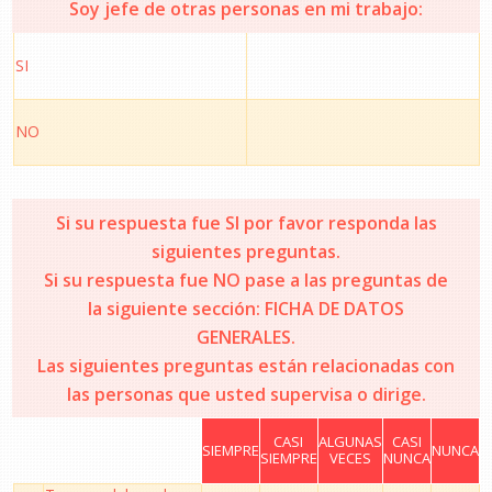
Soy jefe de otras personas en mi trabajo:
SI
NO
Si su respuesta fue SI por favor responda las
siguientes preguntas.
Si su respuesta fue NO pase a las preguntas de
la siguiente sección: FICHA DE DATOS
GENERALES.
Las siguientes preguntas están relacionadas con
las personas que usted supervisa o dirige.
CASI
ALGUNAS
CASI
SIEMPRE
NUNCA
SIEMPRE
VECES
NUNCA