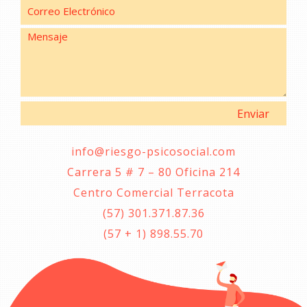
info@riesgo-psicosocial.com
Carrera 5 # 7 – 80 Oficina 214
Centro Comercial Terracota
(57) 301.371.87.36
(57 + 1) 898.55.70