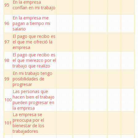
En la empresa
95
confían en mi trabajo
En la empresa me
96
pagan a tiempo mi
salario
El pago que recibo es
97
el que me ofreció la
empresa
El pago que recibo es
98
el que merezco por el
trabajo que realizo
En mi trabajo tengo
99
posibilidades de
progresar
Las personas que
hacen bien el trabajo
100
pueden progresar en
la empresa
La empresa se
preocupa por el
101
bienestar de los
trabajadores