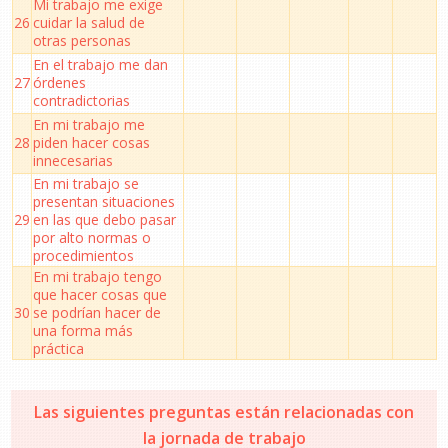
Mi trabajo me exige
26
cuidar la salud de
otras personas
En el trabajo me dan
27
órdenes
contradictorias
En mi trabajo me
28
piden hacer cosas
innecesarias
En mi trabajo se
presentan situaciones
29
en las que debo pasar
por alto normas o
procedimientos
En mi trabajo tengo
que hacer cosas que
30
se podrían hacer de
una forma más
práctica
Las siguientes preguntas están relacionadas con
la jornada de trabajo